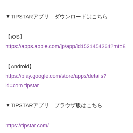
▼TIPSTARアプリ ダウンロードはこちら
【iOS】
https://apps.apple.com/jp/app/id1521454264?mt=8
【Android】
https://play.google.com/store/apps/details?
id=com.tipstar
▼TIPSTARアプリ ブラウザ版はこちら
https://tipstar.com/