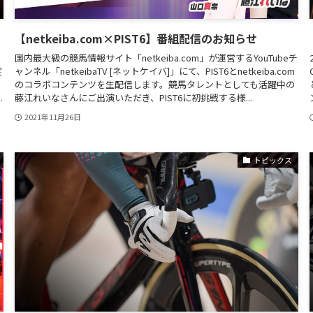
【netkeiba.com×PIST6】番組配信のお知らせ
国内最大級の競馬情報サイト「netkeiba.com」が運営するYouTubeチ
定
ャンネル「netkeibaTV [ネットケイバ]」にて、PIST6とnetkeiba.com
N
のコラボコンテンツを生配信します。競馬タレントとしても活躍中の
.
藤江れいなさんにご出演いただき、PIST6に初挑戦する様...
2021年11月26日
トピックス