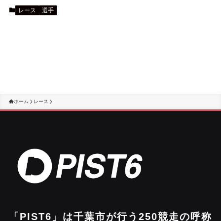
レース
選手
ホーム
レース
「PIST6」は千葉市が行う250競走の呼称