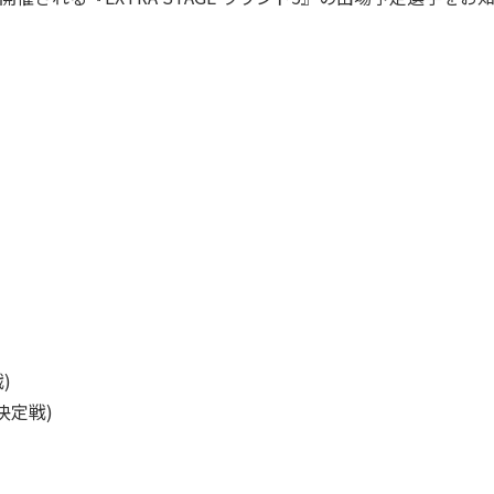
)
位決定戦)