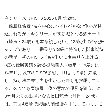
今シリーズはPIST6 2025 8月 第2戦。
優勝経験者7名を中心にハイレベルなV争いが見
込まれるが、今シリーズが初参戦となる森田一郎
（埼玉・24歳）を本命視したい。125期生の卒記チ
ャンプであり、一番乗りでS級に特進した関東期待
の新星。初のPIST6でもV争いに名乗りを上げる。
3度の優勝実績を誇る棚瀬義大（岐阜・25歳）は、
昨年11月以来のPIST6参戦。1月よりS級に昇級
し、持ち味の先行力を生かした走りを披露してい
る。久々でも実績最上位の意地で優勝を狙う。2年
3カ月ぶりの出場となる長田龍拳（静岡・24歳）
は、前回4連勝で悲願の初優勝を手にしており、こ