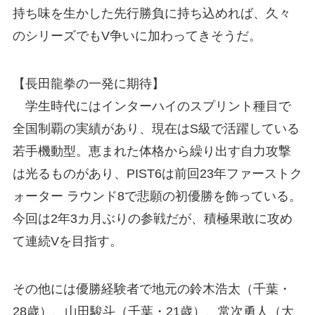
持ち味を生かした先行勝負に持ち込めれば、久々
のシリーズでもV争いに加わってきそうだ。
【長田龍拳の一発に期待】
学生時代にはインターハイのスプリント種目で
全国制覇の実績があり、現在はS級で活躍している
若手機動型。恵まれた体格から繰り出す自力攻撃
は光るものがあり、PIST6は前回23年ファーストク
ォーター ラウンド8で悲願の初優勝を飾っている。
今回は2年3カ月ぶりの参戦だが、積極果敢に攻め
て連続Vを目指す。
その他には優勝経験者で地元の鈴木浩太（千葉・
28歳）、山田駿斗（千葉・21歳）、常次勇人（大