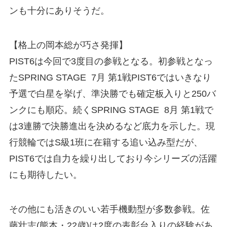
ンも十分にありそうだ。
【格上の岡本総が巧さ発揮】
PIST6は今回で3度目の参戦となる。初参戦となっ
たSPRING STAGE 7月 第1戦PIST6ではいきなり
予選で白星を挙げ、準決勝でも確定板入りと250バ
ンクにも順応。続くSPRING STAGE 8月 第1戦で
は3連勝で決勝進出を決めるなど底力を示した。現
行競輪ではS級1班に在籍する追い込み型だが、
PIST6では自力を繰り出しており今シリーズの活躍
にも期待したい。
その他にも活きのいい若手機動型が多数参戦。佐
藤壮志(熊本・22歳)は2度の表彰台入りの経験があ